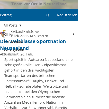
Team vor Ort in Neuseeland
Beitrag
Registrieren
All Posts
KiwiLand High School
All Posts
1. Feb. 2021
2 Min. Lesezeit
Die Weltklasse-Sportnation
Neuseeland
Neuseeland
Schulsystem
Aktualisiert:
20. Feb.
Sport spielt in Aotearoa Neuseeland eine 
sehr große Rolle. Der Südpazifikstaat 
gehört in den drei wichtigsten 
Teamsportarten des britischen 
Commonwealth
 - Rugby, Cricket und 
Netball - zur absoluten Weltspitze und 
erzielt auch bei den Olympischen 
Sommerspielen zumeist die höchste 
Anzahl an Medaillen pro Nation im 
Verhältnis zur Einwohnerzahl. Bereits 