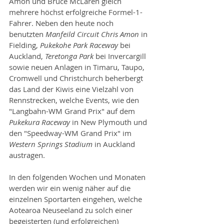
Amon und Bruce McLaren gleich 
mehrere höchst erfolgreiche Formel-1-
Fahrer. Neben den heute noch 
benutzten 
Manfeild Circuit Chris Amon
 in 
Fielding, 
Pukekohe Park Raceway
 bei 
Auckland, 
Teretonga Park
 bei Invercargill 
sowie neuen Anlagen in Timaru, Taupo, 
Cromwell und Christchurch beherbergt 
das Land der Kiwis eine Vielzahl von 
Rennstrecken, welche Events, wie den 
"Langbahn-WM Grand Prix" auf dem 
Pukekura Raceway
 in New Plymouth und 
den "Speedway-WM Grand Prix" im 
Western Springs Stadium
 in Auckland 
austragen.
In den folgenden Wochen und Monaten 
werden wir ein wenig näher auf die 
einzelnen Sportarten eingehen, welche 
Aotearoa Neuseeland zu solch einer 
begeisterten (und erfolgreichen) 