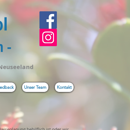
ol
 -
 Neuseeland
edback
Unser Team
Kontakt
Reiseplanung behilflich ist oder wir