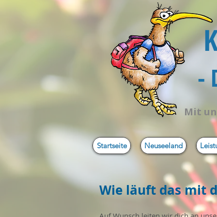
K
-
Mit un
Startseite
Neuseeland
Leis
Wie läuft das mit 
Auf Wunsch leiten wir dich an uns