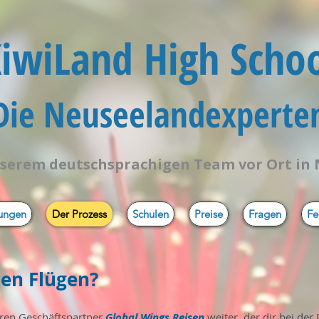
iwiLand High Scho
 Die Neuseelandexperten
serem deutschsprachigen Team vor Ort in
tungen
Der Prozess
Schulen
Preise
Fragen
Fe
den Flügen?
eren Geschäftspartner
Global Wings Reisen
weiter, der dir bei der 