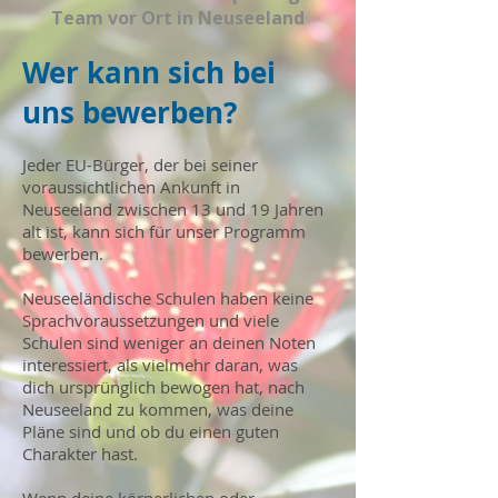
Team vor Ort in Neuseeland
Wer kann sich bei
uns bewerben?
Jeder EU-Bürger, der bei seiner
voraussichtlichen Ankunft in
Neuseeland zwischen 13 und 19 Jahren
alt ist, kann sich für unser Programm
bewerben.
Neuseeländische Schulen haben keine
Sprachvoraussetzungen und viele
Schulen sind weniger an deinen Noten
interessiert, als vielmehr daran, was
dich ursprünglich bewogen hat, nach
Neuseeland zu kommen, was deine
Pläne sind und ob du einen guten
Charakter hast.