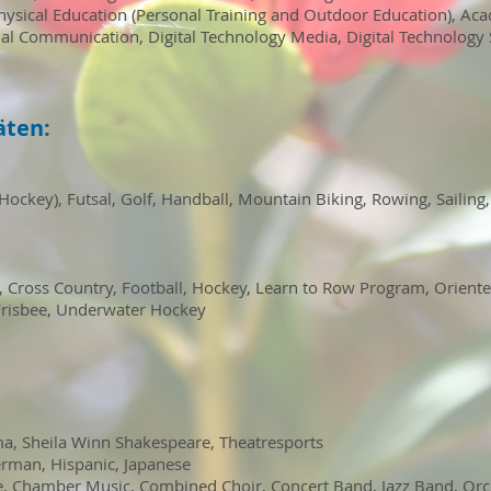
hysical Education (Personal Training and Outdoor Education), Ac
al Communication, Digital Technology Media, Digital Technology 
äten:
r Hockey)
, Futsal
, Golf
, Handball
, Mountain Biking
, Rowing
, Sailing
, Cross Country
, Football
, Hockey
, Learn to Row Program
, Orient
 Frisbee, Underwater Hockey
ma,
Sheila Winn Shakespeare, Theatresports
erman
, Hispanic, Japanese
e, Chamber Music
, Combined Choir
, Concert Band
, Jazz Band
, Or