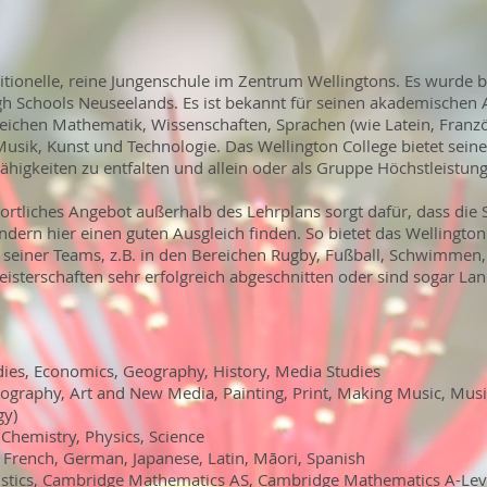
aditionelle, reine Jungenschule im Zentrum Wellingtons. Es wurde 
gh Schools Neuseelands. Es ist bekannt für seinen akademischen 
reichen Mathematik, Wissenschaften, Sprachen (wie Latein, Franzö
 Musik, Kunst und Technologie. Das Wellington College bietet seine
ähigkeiten zu entfalten und allein oder als Gruppe Höchstleistung
ortliches Angebot außerhalb des Lehrplans sorgt dafür, dass die 
dern hier einen guten Ausgleich finden. So bietet das Wellingto
 seiner Teams, z.B. in den Bereichen Rugby, Fußball, Schwimmen, 
eisterschaften sehr erfolgreich abgeschnitten oder sind sogar L
udies, Economics, Geography, History, Media Studies
tography, Art and New Media, Painting, Print, Making Music, Mus
gy)
Chemistry, Physics, Science
, French, German, Japanese, Latin, Māori, Spanish
istics, Cambridge Mathematics AS, Cambridge Mathematics A-Leve