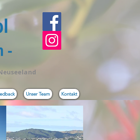
ol
 -
 Neuseeland
edback
Unser Team
Kontakt