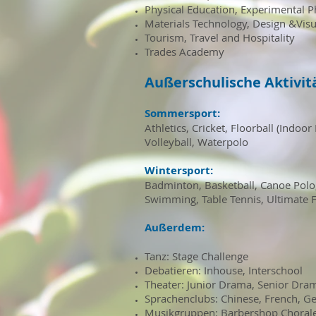
Physical Education, Experimental P
Materials Technology, Design &Visu
Tourism, Travel and Hospitality
Trades Academy
Außerschulische Aktivit
Sommersport:
Athletics, Cricket, Floorball (Indoo
Volleyball
, Waterpolo
Wintersport:
Badminton, Basketball, Canoe Polo
Swimming
, Table Tennis
, Ultimate
Außerdem:
Tanz: Stage Challenge
Debatieren: Inhouse, Interschool
Theater: Junior Drama, Senior Dra
Sprachenclubs: Chinese, French
, G
Musikgruppen: Barbershop Choral