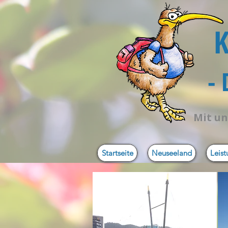
K
-
Mit un
Startseite
Neuseeland
Leis