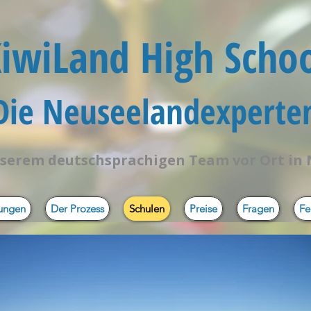
iwiLand High Scho
 Die Neuseelandexperten
serem deutschsprachigen Team vor Ort in
tungen
Der Prozess
Schulen
Preise
Fragen
Fe