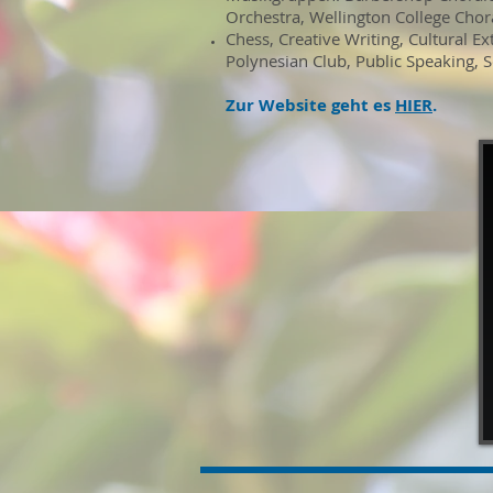
Orchestra, Wellington College Chor
Chess, Creative Writing
, Cultural E
Polynesian Club
, Public Speaking
, 
Zur Website geht es
HIER
.