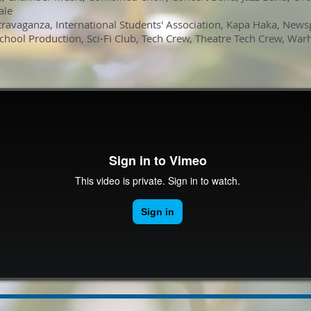
ale
xtravaganza
, International Students' Association
, Kapa Haka
, News
School Production
, Sci-Fi Club
, Tech Crew
, Theatre Tech Crew, Wa