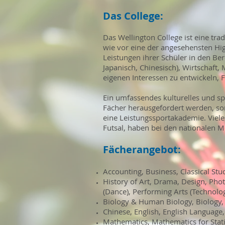
Das College:
Das Wellington College ist eine tr
wie vor eine der angesehensten Hi
Leistungen ihrer Schüler in den Be
Japanisch, Chinesisch), Wirtschaft,
eigenen Interessen zu entwickeln, F
Ein umfassendes kulturelles und sp
Fächer herausgefordert werden, son
eine Leistungssportakademie. Viele
Futsal, haben bei den nationalen M
Fächerangebot:
Accounting, Business, Classical St
History of Art, Drama, Design, Pho
(Dance), Performing Arts (Technolo
Biology & Human Biology, Biology, 
Chinese, English, English Language
Mathematics, Mathematics for Stat