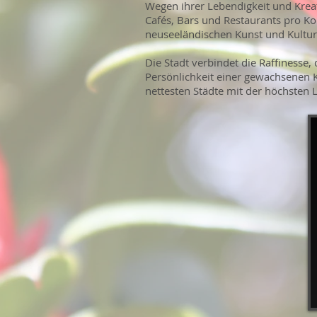
Wegen ihrer Lebendigkeit und Kreat
Cafés, Bars und Restaurants pro Ko
neuseeländischen Kunst und Kultur.
Die Stadt verbindet die Raffinesse
Persönlichkeit einer gewachsenen 
nettesten Städte mit der höchsten 