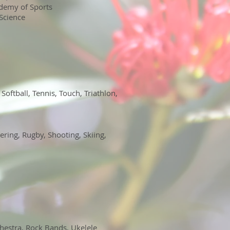
ademy of Sports
Science
, Softball
, Tennis
, Touch
, Triathlon
,
eering
, Rugby
, Shooting
, Skiing
,
chestra
, Rock Bands
, Ukelele