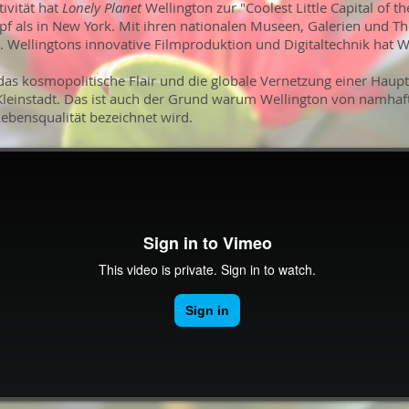
ivität hat
Lonely Planet
Wellington zur "Coolest Little Capital of t
pf als in New York. Mit ihren nationalen Museen, Galerien und The
 Wellingtons innovative Filmproduktion und Digitaltechnik hat We
, das kosmopolitische Flair und die globale Vernetzung einer Hau
Kleinstadt. Das ist auch der Grund warum Wellington von namhaft
Lebensqualität bezeichnet wird.