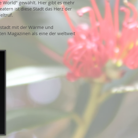
he World" gewählt. Hier gibt es mehr
atern ist diese Stadt das Herz der
ltruf.
ptstadt mit der Wärme und
en Magazinen als eine der weltweit